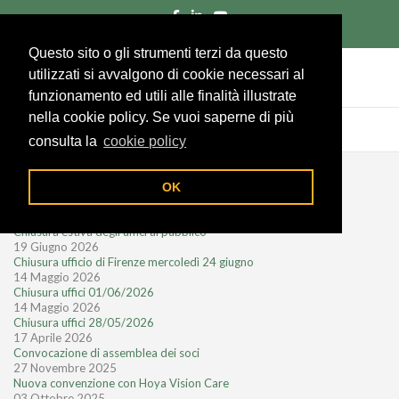
055/285961
Richiedi un preventivo
Area socio
Questo sito o gli strumenti terzi da questo
utilizzati si avvalgono di cookie necessari al
funzionamento ed utili alle finalità illustrate
nella cookie policy. Se vuoi saperne di più
consulta la
cookie policy
Notizie recenti
OK
28 Luglio 2026
Chiusura estiva degli uffici al pubblico
19 Giugno 2026
Chiusura ufficio di Firenze mercoledì 24 giugno
14 Maggio 2026
Chiusura uffici 01/06/2026
14 Maggio 2026
Chiusura uffici 28/05/2026
17 Aprile 2026
Convocazione di assemblea dei soci
27 Novembre 2025
Nuova convenzione con Hoya Vision Care
03 Ottobre 2025