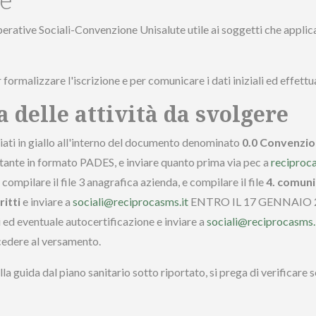
operative Sociali-Convenzione Unisalute utile ai soggetti che a
er formalizzare l'iscrizione e per comunicare i dati iniziali ed effet
a delle attività da svolgere
ziati in giallo all'interno del documento denominato
0.0 Convenzi
ntante in formato PADES, e inviare quanto prima via pec a
reciproc
pilare il file 3 anagrafica azienda, e compilare il file
4. comunic
ritti
e inviare a
sociali@reciprocasms.it
ENTRO IL 17 GENNAIO 
i ed eventuale autocertificazione e inviare a
sociali@reciprocasms.
cedere al versamento.
lla guida dal piano sanitario sotto riportato, si prega di verificare 