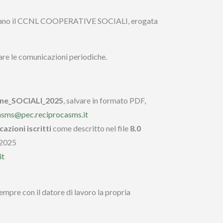
pplicano il CCNL COOPERATIVE SOCIALI, erogata
tuare le comunicazioni periodiche.
one_SOCIALI_2025
, salvare in formato PDF,
asms@pec.reciprocasms.it
azioni iscritti
come descritto nel file
8.0
2025
it
sempre con il datore di lavoro la propria