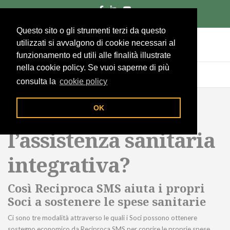
055/285961
Richiedi un preventivo
Area socio
Questo sito o gli strumenti terzi da questo
utilizzati si avvalgono di cookie necessari al
funzionamento ed utili alle finalità illustrate
nella cookie policy. Se vuoi saperne di più
consulta la
cookie policy
Come funziona
OK
l’assistenza sanitaria
integrativa?
Così Reciproca SMS aiuta i propri
Soci a sostenere le spese sanitarie
Ci sono tre modalità attraverso le quali i Soci possono ottenere
sostegno economico da Reciproca SMS per coprire le proprie spese