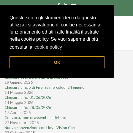
055/285961
Richiedi un preventivo
Area socio
Questo sito o gli strumenti terzi da questo
utilizzati si avvalgono di cookie necessari al
funzionamento ed utili alle finalità illustrate
nella cookie policy. Se vuoi saperne di più
consulta la
cookie policy
Notizie recenti
OK
28 Luglio 2026
Chiusura estiva degli uffici al pubblico
19 Giugno 2026
Chiusura ufficio di Firenze mercoledì 24 giugno
14 Maggio 2026
Chiusura uffici 01/06/2026
14 Maggio 2026
Chiusura uffici 28/05/2026
17 Aprile 2026
Convocazione di assemblea dei soci
27 Novembre 2025
Nuova convenzione con Hoya Vision Care
03 Ottobre 2025