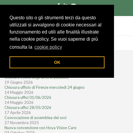
055/285961
Richiedi un preventivo
Area socio
Questo sito o gli strumenti terzi da questo
utilizzati si avvalgono di cookie necessari al
funzionamento ed utili alle finalità illustrate
nella cookie policy. Se vuoi saperne di più
consulta la
cookie policy
Notizie recenti
OK
28 Luglio 2026
Chiusura estiva degli uffici al pubblico
19 Giugno 2026
Chiusura ufficio di Firenze mercoledì 24 giugno
14 Maggio 2026
Chiusura uffici 01/06/2026
14 Maggio 2026
Chiusura uffici 28/05/2026
17 Aprile 2026
Convocazione di assemblea dei soci
27 Novembre 2025
Nuova convenzione con Hoya Vision Care
03 Ottobre 2025